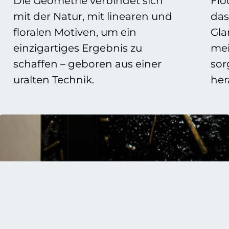
Die Geometrie verbindet sich
Flo
mit der Natur, mit linearen und
das
floralen Motiven, um ein
Gla
einzigartiges Ergebnis zu
mei
schaffen – geboren aus einer
sor
uralten Technik.
her