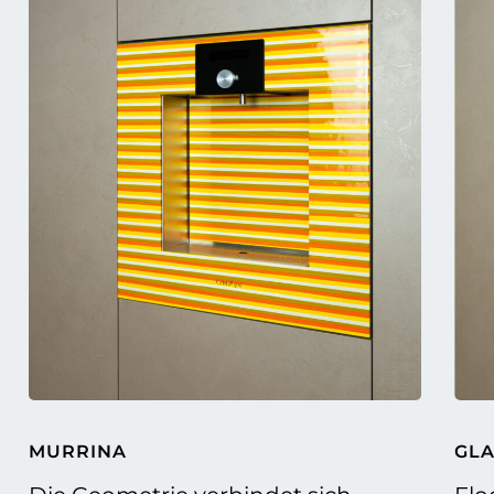
MURRINA
GL