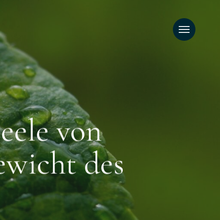
Menu
eele von
ewicht des